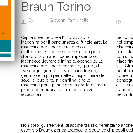
Braun Torino
By
Giovanni Pampinella
rta
Capita sovente che all’improvviso
la
Se non s
Macchina per il pane
smetta di funzionare.
La
nel temp
macchina per il pane è un piccolo
Macchina
elettrodomestico che permette con poco
parte del
sforzo di sfornare il pane, impastandolo,
con un s
facendolo lievitare e infine cuocendolo. La
Macchina
macchina per il pane consente, quindi, di
vita. Gli
avere ogni giorno in tavola pane fresco,
per il p
genuino e in più permette di risparmiare dei
notevolm
soldi: si può dire, in definitiva, che le
consegue
macchine per il pane sono in grado di fare un
assisten
prodotto di buona qualità con prezzi
siano o 
accessibili.
.
pezzi di
Non solo, gli interventi di assistenza si differenziano an
esempio
Braun
azienda tedesca, produttrice di piccoli elet