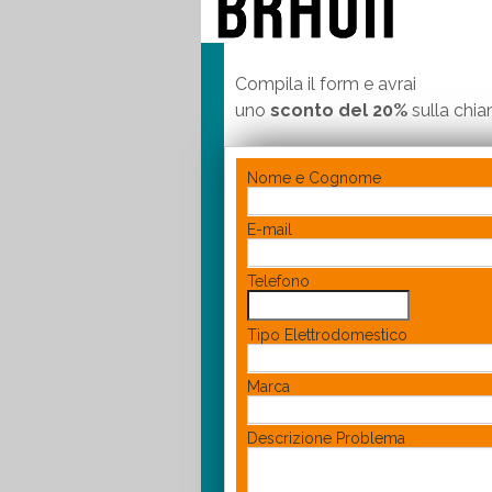
Compila il form e avrai
uno
sconto del 20%
sulla chi
Nome e Cognome
E-mail
Telefono
Tipo Elettrodomestico
Marca
Descrizione Problema