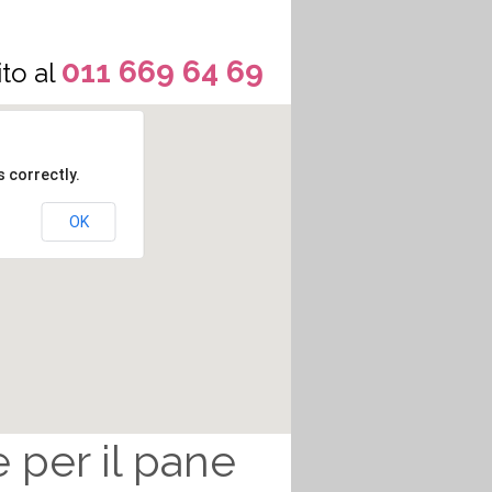
011 669 64 69
to al
 correctly.
OK
 per il pane