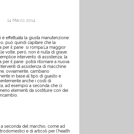
14 Marzo 2014
i è effettuata la giusta manutenzione
o, può quindi capitare che
la
 per il pane
si rompa.La maggior
le volte, però, non è nulla di grave:
emplice intervento di assistenza,
la
 per il pane
potrà ritornare a nuova
 interventi di assistenza di
macchine
ane
, ovviamente, cambiano
ente in base al tipo di guasto e
ntemente anche i costi di
za, ad esempio a seconda che ci
meno elementi da sostituire con dei
 ricambio.
che a seconda del marchio, come ad
trodomestici e di articoli per l'health