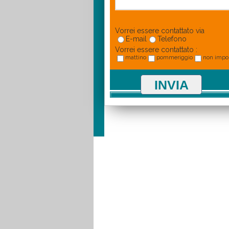
Vorrei essere contattato via
E-mail
Telefono
Vorrei essere contattato :
mattino
pommeriggio
non impo