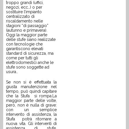
troppo grandi (uffici,
negozi, ecc…) o per
sostituire l’impianto
centralizzato di
riscaldamento nelle
stagioni “di passaggio”
(autunno e primavera).
Oggi la maggior parte
delle stufe siano realizzate
con tecnologie che
garantiscono elevati
standard di sicurezza, ma
come per tutti gli
elettrodomestici anche le
stufe sono soggette ad
usura.
.
Se non si è effettuata la
giusta manutenzione nel
tempo, può quindi capitare
che
la
Stufa
si rompa.La
maggior parte delle volte,
però, non è nulla di grave:
con un semplice
intervento di assistenza,
la
Stufa
potrà ritornare a
nuova vita. Gli interventi di
assistenza di
stufe
,