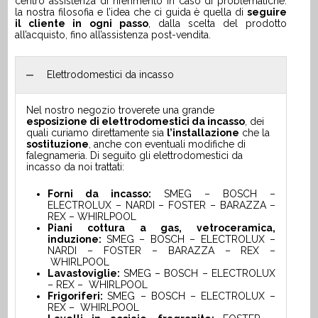
centro assistenza di riferimento in caso di problematiche:
la nostra filosofia e l’idea che ci guida è quella di
seguire
il cliente in ogni passo
, dalla scelta del prodotto
all’acquisto, fino all’assistenza post-vendita.
Elettrodomestici da incasso
Nel nostro negozio troverete una grande
esposizione di elettrodomestici da incasso
, dei
quali curiamo direttamente sia
l’installazione
che la
sostituzione
, anche con eventuali modifiche di
falegnameria. Di seguito gli elettrodomestici da
incasso da noi trattati:
Forni da incasso:
SMEG – BOSCH –
ELECTROLUX – NARDI – FOSTER – BARAZZA –
REX – WHIRLPOOL
Piani cottura a gas, vetroceramica,
induzione:
SMEG – BOSCH – ELECTROLUX –
NARDI – FOSTER – BARAZZA – REX –
WHIRLPOOL
Lavastoviglie:
SMEG – BOSCH – ELECTROLUX
– REX – WHIRLPOOL
Frigoriferi:
SMEG – BOSCH – ELECTROLUX –
REX – WHIRLPOOL