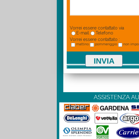
Vorrei essere contattato via
E-mail
Telefono
Vorrei essere contattato :
mattino
pommeriggio
non impo