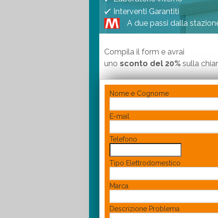
Interventi Garantiti
A due passi dalla stazio
Compila il form e avrai
uno
sconto del 20%
sulla chi
Nome e Cognome
E-mail
Telefono
Tipo Elettrodomestico
Marca
Descrizione Problema