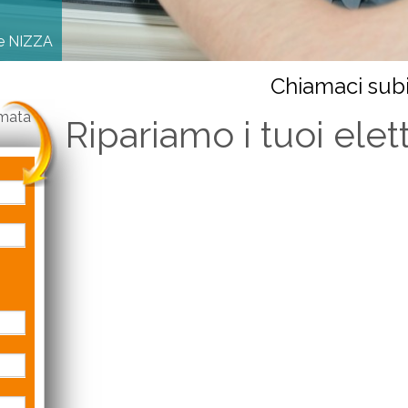
ne NIZZA
Chiamaci subi
amata
Ripariamo i tuoi ele