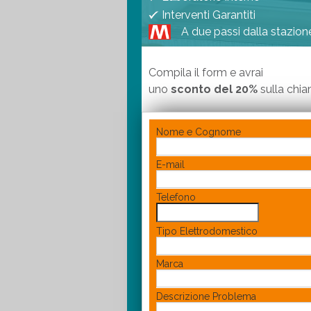
Interventi Garantiti
A due passi dalla stazio
Compila il form e avrai
uno
sconto del 20%
sulla chi
Nome e Cognome
E-mail
Telefono
Tipo Elettrodomestico
Marca
Descrizione Problema