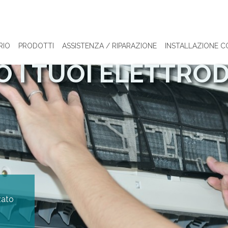
RIO
PRODOTTI
ASSISTENZA / RIPARAZIONE
INSTALLAZIONE C
O I TUOI ELETTRO
ZA QUALIFICATA
zato