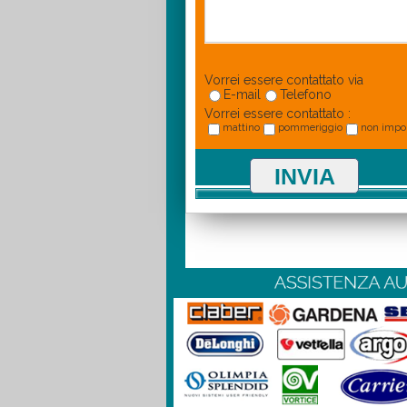
Vorrei essere contattato via
E-mail
Telefono
Vorrei essere contattato :
mattino
pommeriggio
non impo