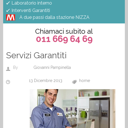
Laboratorio interno
Interventi Garantiti
A due passi dalla stazione NIZZA
Chiamaci subito al
011 669 64 69
Servizi Garantiti
By
Giovanni Pampinella
13 Dicembre 2013
home