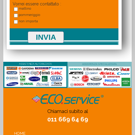
Vorrei essere contattato :
mattino
pommeriggio
non importa
Chiamaci subito al
011 669 64 69
HOME